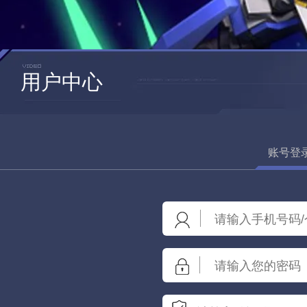
用户中心
账号登