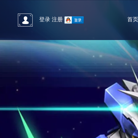
首
登录
注册
官方微信