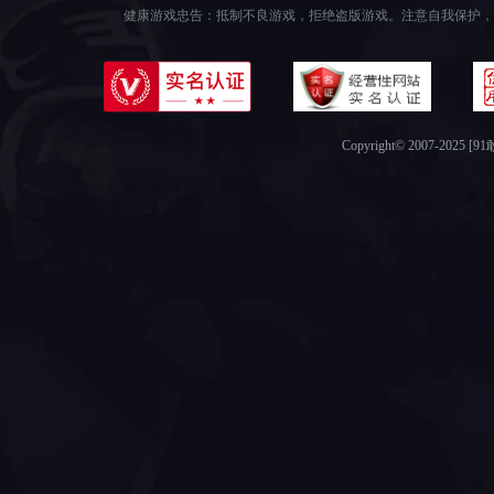
健康游戏忠告：抵制不良游戏，拒绝盗版游戏。注意自我保护，
Copyright© 2007-2025 [9