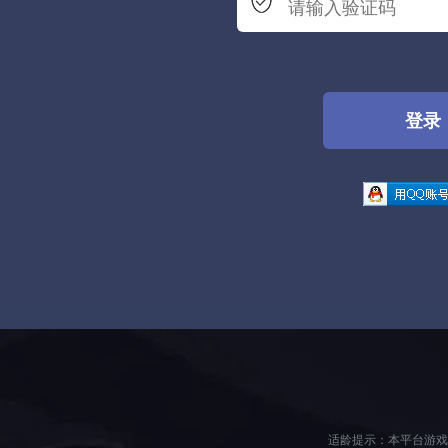
登录
适龄提示：本平台游戏