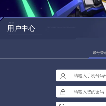
用户中心
账号登